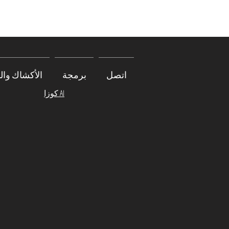
اتصل
برمجة
الأكشاك والب
كوزا AI