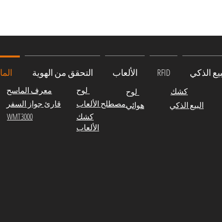
يع الذكي
RFID
الألعاب
التحقق من الهوية
الم
لوح
معرف الماسح
كشك
لوح
مصطلح الألعاب.
قارئ جواز السفر
البيع الذكي
هوائي
كشك
WMT3000
الألعاب