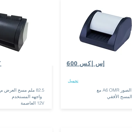
إس إكس 600
T
تحميل
 A6 OMR مع
82.5 ملم مسح العرض مع بلوتوث
لمسح الأفقي
واجهه المستخدم
12V العاصمة