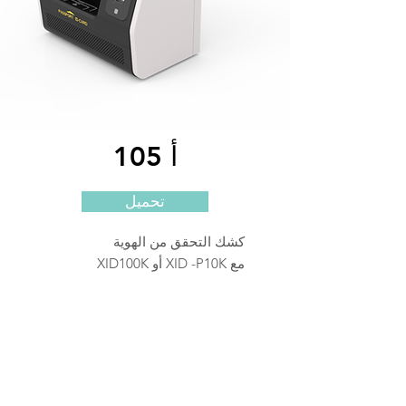
أ 105
تحميل
كشك التحقق من الهوية
مع XID -P10K أو XID100K
كيف
إنها تعمل